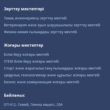
Зерттеу мектептері
Тамақ инженериясы зерттеу мектебі
Ветеринария және ауыл шаруашылығы зерттеу мектебі
Физика-химия ғылымдары зерттеу мектебі
Жоғары мектептер
Білім беру жоғары мектебі
STEM білім беру жоғары мектебі
Спорт және жаратылыстану ғылымдары жоғары мектебі
Цифрлық технологиялар және құрылыс жоғары мектебі
Бизнес және коммуникация жоғары мектебі
Байланыс
071412, Семей, Глинка көшесі, 20А