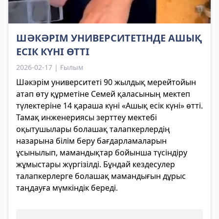
ШӘКӘРІМ УНИВЕРСИТЕТІНДЕ АШЫҚ
ЕСІК КҮНІ ӨТТІ
2026-02-17 | Ғылым
Шәкэрім университеті 90 жылдық мерейтойын
атап өту құрметіне Семей қаласының мектеп
түлектеріне 14 қараша күні «Ашық есік күні» өтті.
Тамақ инженериясы зерттеу мектебі
оқытушылары болашақ талапкерлердің
назарына білім беру бағдарламаларын
ұсынылып, мамандықтар бойынша түсіндіру
жұмыстары жүргізілді. Бұндай кездесулер
талапкерлерге болашақ мамандығын дұрыс
таңдауға мүмкіндік береді.