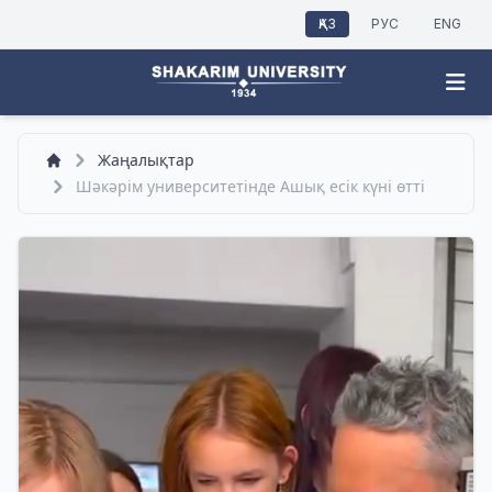
ҚАЗ
РУС
ENG
Жаңалықтар
Шәкәрім университетінде Ашық есік күні өтті