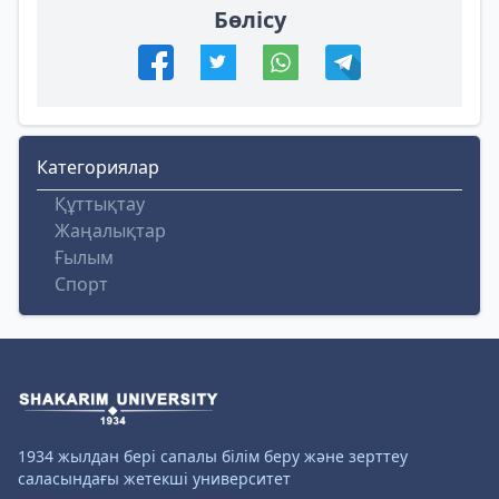
Бөлісу
Категориялар
Құттықтау
Жаңалықтар
Ғылым
Спорт
1934 жылдан бері сапалы білім беру және зерттеу
саласындағы жетекші университет