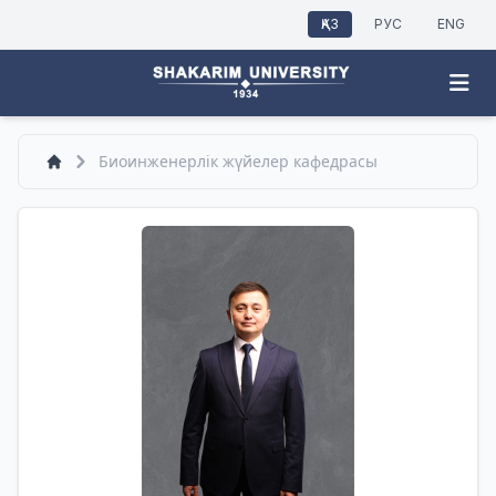
ҚАЗ
РУС
ENG
Биоинженерлік жүйелер кафедрасы